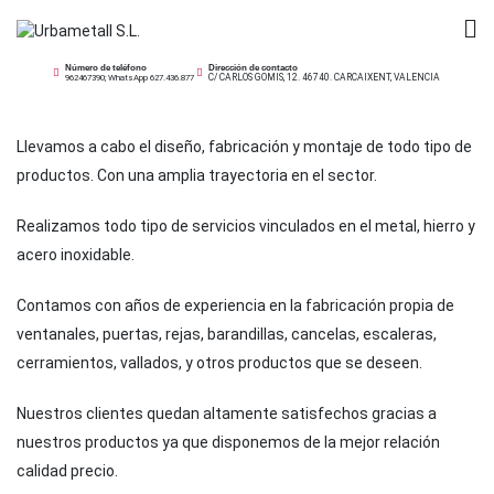
Saltar
al
Urbametall S.L.
contenido
Número de teléfono
Dirección de contacto
C/ CARLOS GOMIS, 12. 46740. CARCAIXENT, VALENCIA
962467390; WhatsApp 627.436.877
Llevamos a cabo el diseño, fabricación y montaje de todo tipo de
productos. Con una amplia trayectoria en el sector.
Realizamos todo tipo de servicios vinculados en el metal, hierro y
acero inoxidable.
Contamos con años de experiencia en la fabricación propia de
ventanales, puertas, rejas, barandillas, cancelas, escaleras,
cerramientos, vallados, y otros productos que se deseen.
Nuestros clientes quedan altamente satisfechos gracias a
nuestros productos ya que disponemos de la mejor relación
calidad precio.